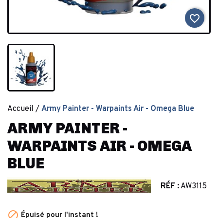
favorite_border
Accueil
Army Painter - Warpaints Air - Omega Blue
ARMY PAINTER -
WARPAINTS AIR - OMEGA
BLUE
RÉF :
AW3115

Épuisé pour l'instant !