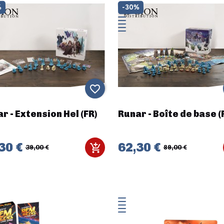
%
-30%
favorite_border
r - Extension Hel (FR)
Runar - Boîte de base (
30 €
62,30 €
39,00 €
89,00 €