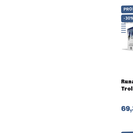
PRO
-30
Runa
Trol
69,