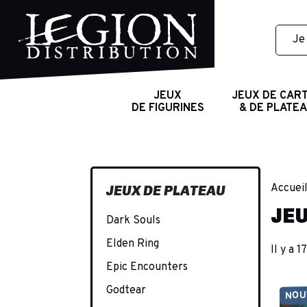
JEUX
JEUX DE CAR
DE FIGURINES
& DE PLATE
Accuei
JEUX DE PLATEAU
JEU
Dark Souls
Elden Ring
Il y a 1
Epic Encounters
Godtear
NOU