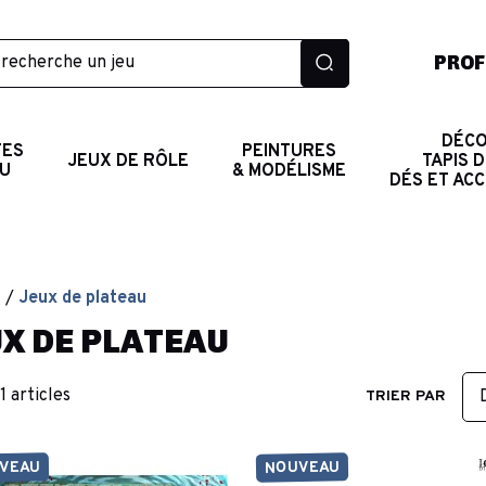
PROF
DÉCO
TES
PEINTURES
JEUX DE RÔLE
TAPIS D
AU
& MODÉLISME
DÉS ET AC
l
Jeux de plateau
X DE PLATEAU
71 articles
TRIER PAR
VEAU
NOUVEAU