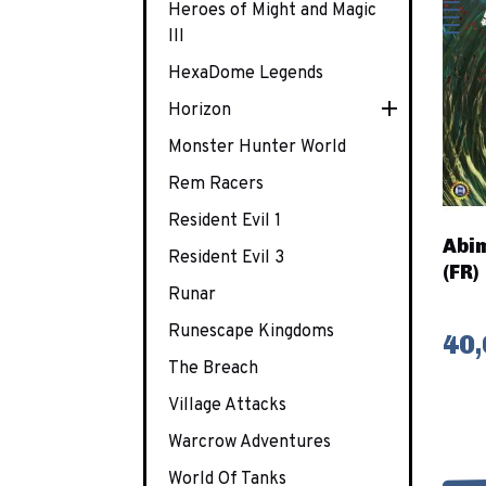
Heroes of Might and Magic
III
HexaDome Legends

Horizon
Monster Hunter World
Rem Racers
Resident Evil 1
Abi
Resident Evil 3
(FR)
Runar
Runescape Kingdoms
40,
The Breach
Village Attacks
Warcrow Adventures
World Of Tanks