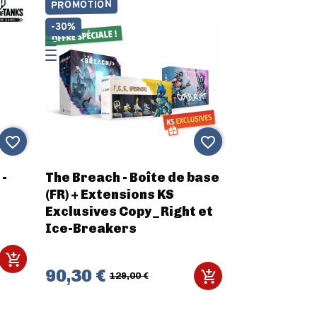
PROMOTION
-30%
favorite_border
favorite_border
 -
The Breach - Boîte de base
(FR) + Extensions KS
Exclusives Copy_Right et
Ice-Breakers
90,30 €
129,00 €