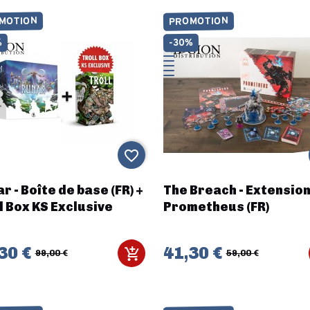
MOTION
PROMOTION
%
-30%
favorite_border
r - Boîte de base (FR) +
The Breach - Extensio
l Box KS Exclusive
Prometheus (FR)
30 €
41,30 €
99,00 €
59,00 €