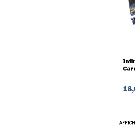
Infi
Car
18,
AFFICH