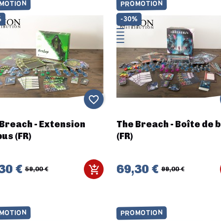
MOTION
PROMOTION
%
-30%
favorite_border
Breach - Extension
The Breach - Boîte de 
us (FR)
(FR)
30 €
69,30 €
59,00 €
99,00 €
MOTION
PROMOTION