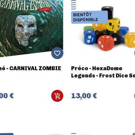
BIENTÔT
DISPONIBLE
favorite_border
mé - CARNIVAL ZOMBIE
Préco - HexaDome
Legends - Frost Dice S
00 €
13,00 €