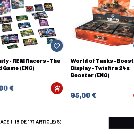
favorite_border
nity - REM Racers - The
World of Tanks - Boos
d Game (ENG)
Display - Twinfire 24 x
Booster (ENG)
00 €
95,00 €
AGE 1-18 DE 171 ARTICLE(S)