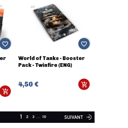
favorite_border
favorite_border
ter
World of Tanks - Booster
Pack - Twinfire (ENG)
4,50 €
1
2
3
…
10
SUIVANT