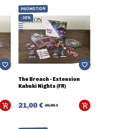
PROMOTION
-30%
favorite_border
favorite_border
n
The Breach - Extension
Kabuki Nights (FR)
21,00 €
30,00 €