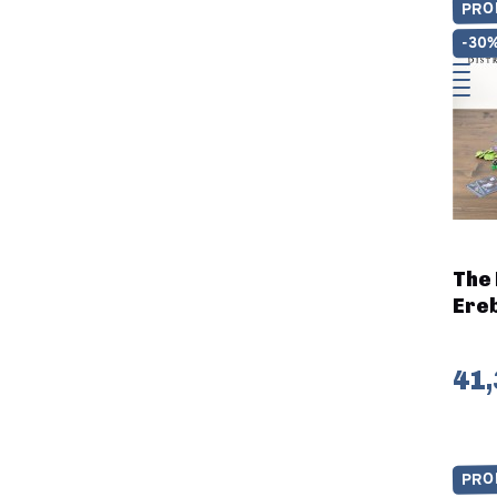
PRO
-30
The 
Ereb
41,
PRO