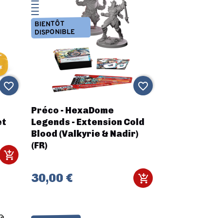
BIENTÔT
DISPONIBLE
favorite_border
favorite_border
Préco - HexaDome
et
Legends - Extension Cold
Blood (Valkyrie & Nadir)
(FR)
30,00 €