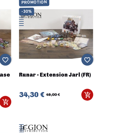
PROMOTION
-30%
favorite_border
favorite_border
base
Runar - Extension Jarl (FR)
34,30 €
49,00 €