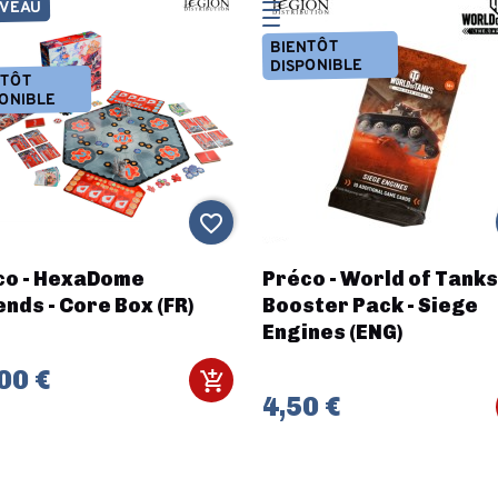
VEAU
BIENTÔT
DISPONIBLE
NTÔT
ONIBLE
favorite_border
co - HexaDome
Préco - World of Tanks
nds - Core Box (FR)
Booster Pack - Siege
Engines (ENG)
00 €
4,50 €