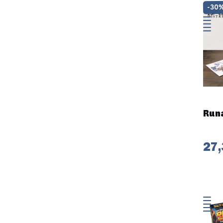
-30
Runa
27,