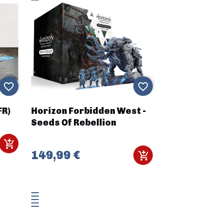
favorite_border
favorite_border
FR)
Horizon Forbidden West -
Seeds Of Rebellion
149,99 €