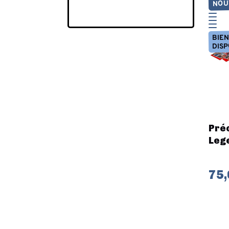
NOU
BIE
DISP
Pré
Lege
75,