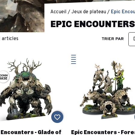
Accueil
Jeux de plateau
Epic Enco
EPIC ENCOUNTER
1 articles
TRIER PAR
favorite_border
 Encounters - Glade of
Epic Encounters - Fore