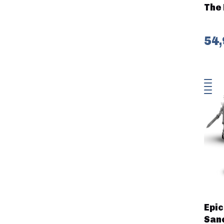
The 
54,
Epic
Sanc