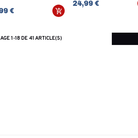
24,99 €
99 €
AGE 1-18 DE 41 ARTICLE(S)