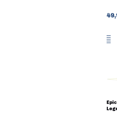
49,
Epic
Lege