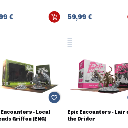
99 €
59,99 €
favorite_border
 Encounters - Local
Epic Encounters - Lair 
nds Griffon (ENG)
the Drider