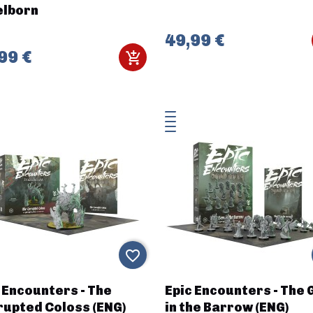
elborn
49,99 €
99 €
favorite_border
 Encounters - The
Epic Encounters - The
upted Coloss (ENG)
in the Barrow (ENG)