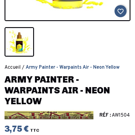
favorite_border
Accueil
Army Painter - Warpaints Air - Neon Yellow
ARMY PAINTER -
WARPAINTS AIR - NEON
YELLOW
RÉF :
AW1504
3,75 €
TTC