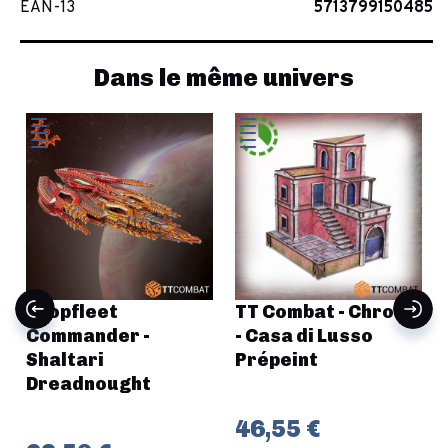
EAN-13
5713799150485
Dans le même univers
Dropfleet
TT Combat - Chroma
Commander -
- Casa di Lusso
Shaltari
Prépeint
Dreadnought
46,55 €