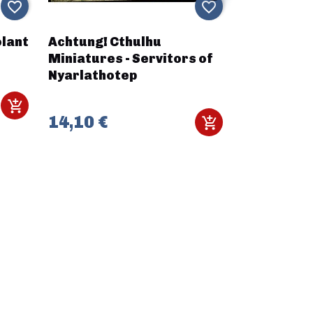
favorite_border
favorite_border
olant
Achtung! Cthulhu
Halo Flashp
Miniatures - Servitors of
Neoprene 
Nyarlathotep
Templates
14,10 €
20,00 €