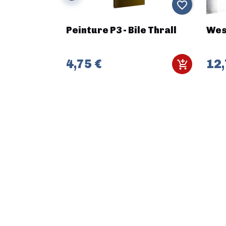
favorite_border
favorite_border
Forces des
Peinture P3 - Bile Thrall
Wes
rri
4,75 €
12,