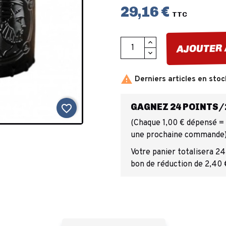
29,16 €
TTC
AJOUTER 

Derniers articles en stoc
GAGNEZ 24 POINTS/2
favorite_border
(Chaque 1,00 € dépensé = 1
une prochaine commande
Votre panier totalisera 24
bon de réduction de 2,40 