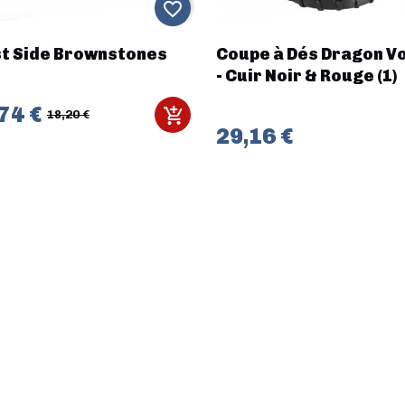
favorite_border
t Side Brownstones
Coupe à Dés Dragon V
- Cuir Noir & Rouge (1)
74 €
18,20 €
29,16 €