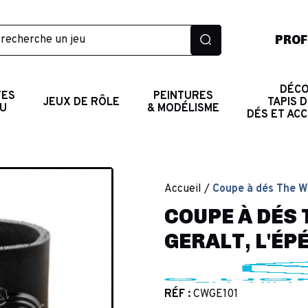
PROF
DÉCO
TES
PEINTURES
JEUX DE RÔLE
TAPIS D
AU
& MODÉLISME
DÉS ET AC
Accueil
Coupe à dés The Wi
COUPE À DÉS 
GERALT, L'ÉPÉ
RÉF :
CWGE101