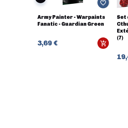
favorite_border
favorite_border
iritualiste
Army Painter - Warpaints
Set 
Fanatic - Guardian Green
Cthu
Ext
(7)
3,69 €
19,