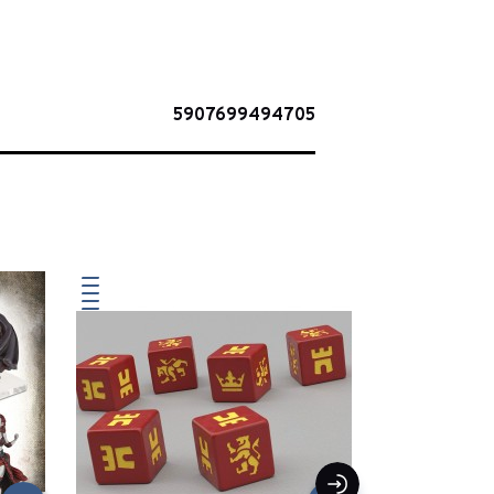
5907699494705
-30%