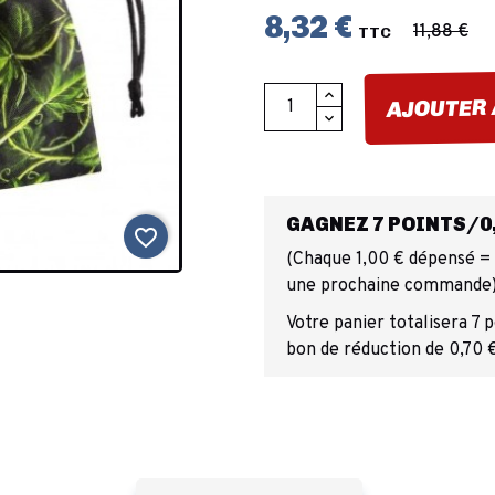
8,32 €
11,88 €
TTC
AJOUTER 
GAGNEZ 7 POINTS/0,
favorite_border
(Chaque 1,00 € dépensé = 1
une prochaine commande
Votre panier totalisera 7 
bon de réduction de 0,70 €