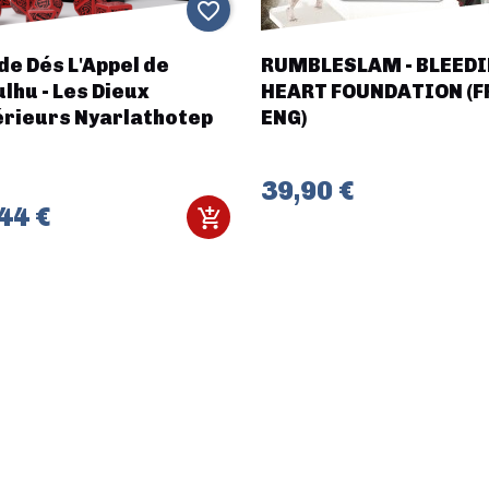
favorite_border
de Dés L'Appel de
RUMBLESLAM - BLEED
lhu - Les Dieux
HEART FOUNDATION (F
érieurs Nyarlathotep
ENG)
39,90 €
44 €