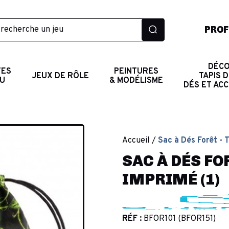
PROF
DÉCO
TES
PEINTURES
JEUX DE RÔLE
TAPIS D
AU
& MODÉLISME
DÉS ET AC
Accueil
Sac à Dés Forêt - 
SAC À DÉS FO
IMPRIMÉ (1)
RÉF :
BFOR101 (BFOR151)