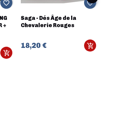
favorite_border
favorite_border
ING
Saga - Dés Âge de la
TT COMBAT
R +
Chevalerie Rouges
PITT
18,20 €
34,58 €
4