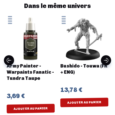
Dans le même univers
Army Painter -
Bushido - Touwa (FR
Warpaints Fanatic -
+ ENG)
Tundra Taupe
13,78 €
3,69 €
AJOUTER AU PANIER
AJOUTER AU PANIER