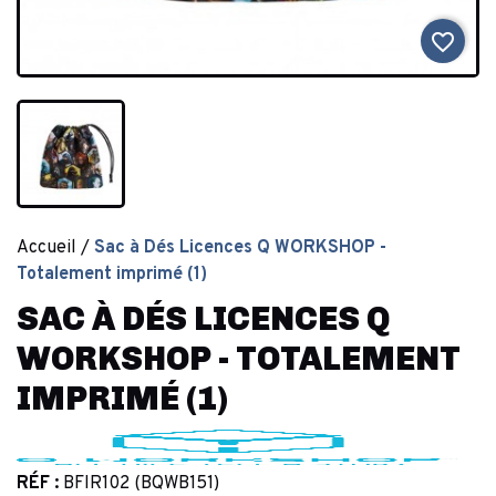
favorite_border
Accueil
Sac à Dés Licences Q WORKSHOP -
Totalement imprimé (1)
SAC À DÉS LICENCES Q
WORKSHOP - TOTALEMENT
IMPRIMÉ (1)
RÉF :
BFIR102 (BQWB151)