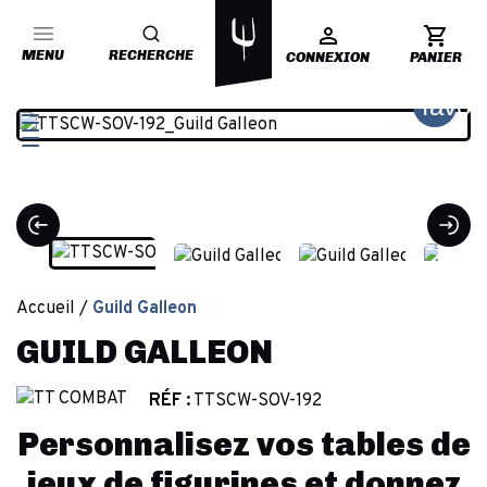
MENU
RECHERCHE
CONNEXION
PANIER
favor
Accueil
Guild Galleon
GUILD GALLEON
RÉF :
TTSCW-SOV-192
Personnalisez vos tables de
jeux de figurines et donnez