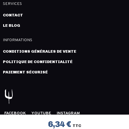
SERVICES
CONTACT
LE BLOG
INFORMATIONS
CONDITIONS GÉNÉRALES DE VENTE
POLITIQUE DE CONFIDENTIALITÉ
PAIEMENT SÉCURISÉ
FACEBOOK
YOUTUBE
INSTAGRAM
COPYRIGHT 2026 © LÉGION DISTRIBUTION -
MENTIONS
6,34 €
TTC
LÉGALES
- CRÉATION :
INNLOG