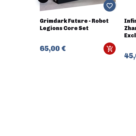
favorite_border
favorite_border
et de Dés
Grimdark Future - Robot
Infi
nOceania)
Legions Core Set
Zha
Exc
65,00 €
45,