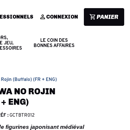
PANIER
ESSIONNELS
CONNEXION
RS,
LE COIN DES
E JEU,
BONNES AFFAIRES
CESSOIRES
Rojin (Buffalo) (FR + ENG)
WA NO ROJIN
 + ENG)
ÉF :
GCTBTR012
de figurines japonisant médiéval