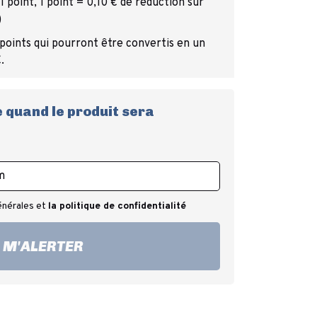
 point, 1 point = 0,10 € de réduction sur
)
 points qui pourront être convertis en un
.
 quand le produit sera
énérales et
la politique de confidentialité
M'ALERTER