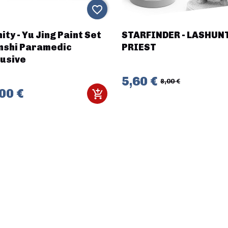
favorite_border
nity - Yu Jing Paint Set
STARFINDER - LASHUN
nshi Paramedic
PRIEST
lusive
5,60 €
8,00 €
00 €