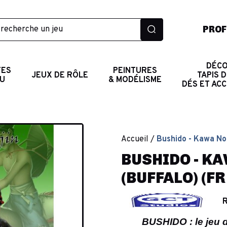
PROF
DÉCO
TES
PEINTURES
JEUX DE RÔLE
TAPIS D
AU
& MODÉLISME
DÉS ET AC
Accueil
Bushido - Kawa No 
BUSHIDO - KA
(BUFFALO) (FR
R
BUSHIDO : le jeu 