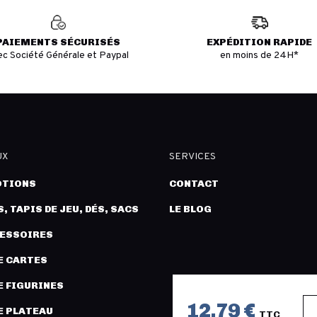
PAIEMENTS SÉCURISÉS
EXPÉDITION RAPIDE
ec Société Générale et Paypal
en moins de 24H*
UX
SERVICES
TIONS
CONTACT
, TAPIS DE JEU, DÉS, SACS
LE BLOG
CESSOIRES
E CARTES
E FIGURINES
12,79 €
E PLATEAU
TTC