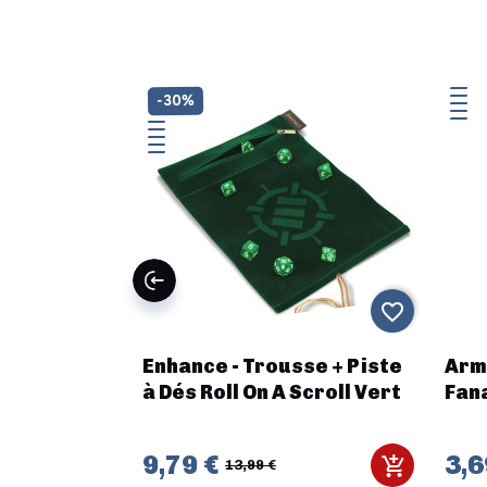
-30%
favorite_border
favorite_border
o & Shogo-
Enhance - Trousse + Piste
Arm
à Dés Roll On A Scroll Vert
Fana
9,79 €
3,6
13,99 €