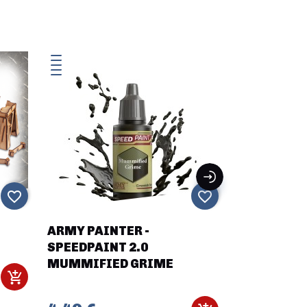
favorite_border
favorite_border
ARMY PAINTER -
Bushido - 
SPEEDPAINT 2.0
Collecteur
MUMMIFIED GRIME
ENG)