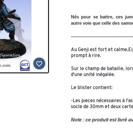
Nés pour se battre, ces jum
autre voie que celle des samo
-----------------------------------------
Au Genji est fort et calme,Ei
prompt à rire.
favorite_border
Sur le champ de bataille, lors
d'une unité inégalée.
Le blister contient:
-Les pieces nécessaires à l'a
socle de 30mm et deux cartes
Note : ce produit est livré 