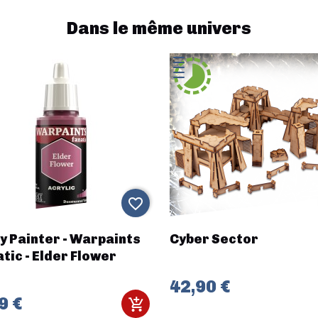
Dans le même univers
favorite_border
y Painter - Warpaints
Cyber Sector
tic - Elder Flower
42,90 €
9 €