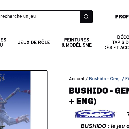
PROF
DÉCO
TES
PEINTURES
JEUX DE RÔLE
TAPIS D
AU
& MODÉLISME
DÉS ET AC
Accueil
Bushido - Genji / E
BUSHIDO - GEN
+ ENG)
R
BUSHIDO : le jeu 