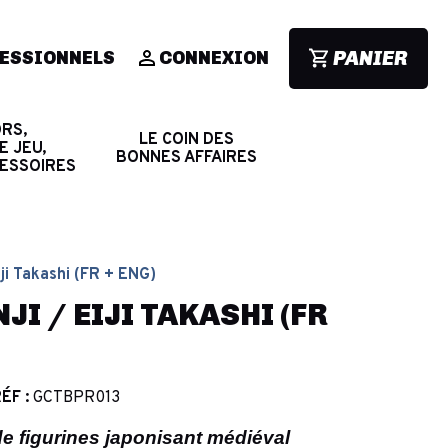
PANIER
ESSIONNELS
CONNEXION
RS,
LE COIN DES
E JEU,
BONNES AFFAIRES
CESSOIRES
iji Takashi (FR + ENG)
JI / EIJI TAKASHI (FR
ÉF :
GCTBPR013
de figurines japonisant médiéval