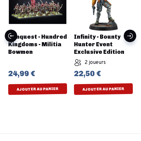
Conquest - Hundred
Infinity - Bounty
s
Kingdoms - Militia
Hunter Event
Bowmen
Exclusive Edition
2 joueurs
24,99 €
22,50 €
AJOUTER AU PANIER
AJOUTER AU PANIER