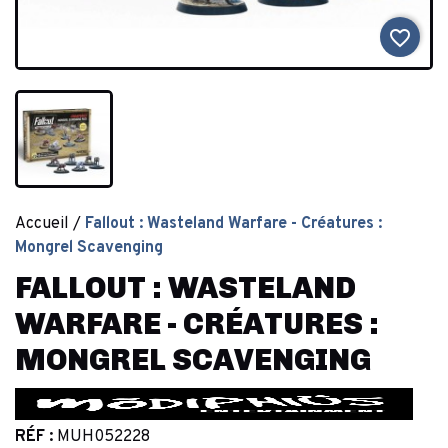
favorite_border
Accueil
Fallout : Wasteland Warfare - Créatures :
Mongrel Scavenging
FALLOUT : WASTELAND
WARFARE - CRÉATURES :
MONGREL SCAVENGING
RÉF :
MUH052228