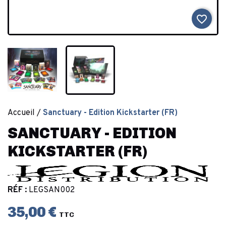
favorite_border
Accueil
Sanctuary - Edition Kickstarter (FR)
SANCTUARY - EDITION
KICKSTARTER (FR)
RÉF :
LEGSAN002
35,00 €
TTC