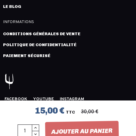
LE BLOG
INFORMATIONS
CONDITIONS GÉNÉRALES DE VENTE
POLITIQUE DE CONFIDENTIALITÉ
PAIEMENT SÉCURISÉ
FACEBOOK
YOUTUBE
INSTAGRAM
COPYRIGHT 2026 © LÉGION DISTRIBUTION -
MENTIONS
15,00 €
30,00 €
TTC
LÉGALES
- CRÉATION :
INNLOG
AJOUTER AU PANIER