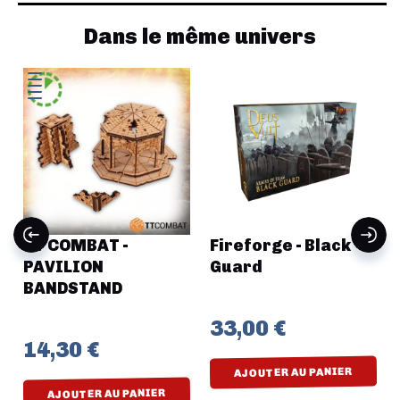
Dans le même univers
TT COMBAT -
Fireforge - Black
–
PAVILION
Guard
BANDSTAND
33,00 €
14,30 €
AJOUTER AU PANIER
AJOUTER AU PANIER