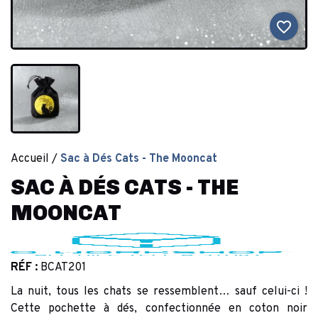
favorite_border
Accueil
Sac à Dés Cats - The Mooncat
SAC À DÉS CATS - THE
MOONCAT
RÉF :
BCAT201
La nuit, tous les chats se ressemblent… sauf celui-ci !
Cette pochette à dés, confectionnée en coton noir