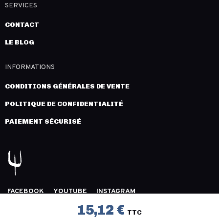
SERVICES
CONTACT
LE BLOG
INFORMATIONS
CONDITIONS GÉNÉRALES DE VENTE
POLITIQUE DE CONFIDENTIALITÉ
PAIEMENT SÉCURISÉ
FACEBOOK
YOUTUBE
INSTAGRAM
COPYRIGHT 2026 © LÉGION DISTRIBUTION -
MENTIONS
15,12 €
TTC
LÉGALES
- CRÉATION :
INNLOG