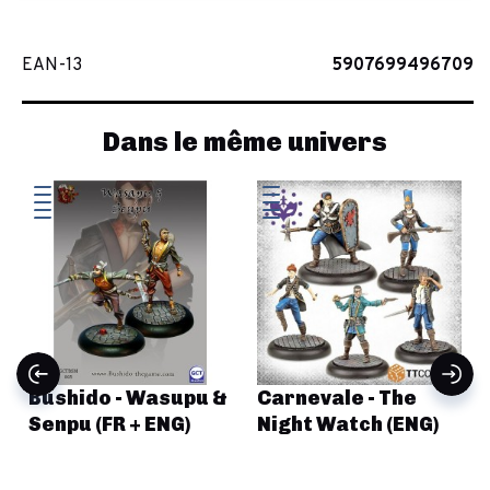
EAN-13
5907699496709
Dans le même univers
Bushido - Wasupu &
Carnevale - The
Senpu (FR + ENG)
Night Watch (ENG)