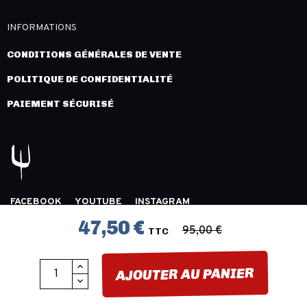
INFORMATIONS
CONDITIONS GÉNÉRALES DE VENTE
POLITIQUE DE CONFIDENTIALITÉ
PAIEMENT SÉCURISÉ
FACEBOOK
YOUTUBE
INSTAGRAM
COPYRIGHT 2026 © LÉGION DISTRIBUTION -
MENTIONS
47,50 €
95,00 €
TTC
LÉGALES
- CRÉATION :
INNLOG
AJOUTER AU PANIER