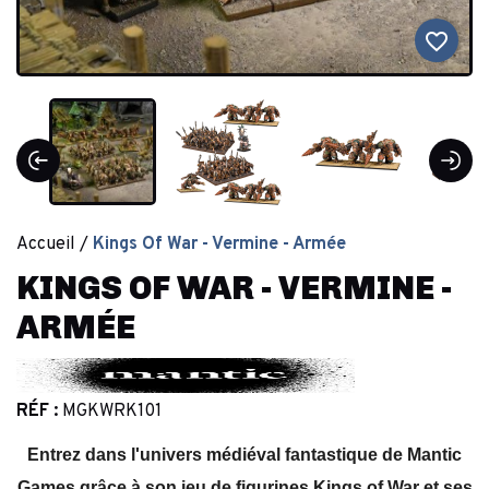
favorite_border
Accueil
Kings Of War - Vermine - Armée
KINGS OF WAR - VERMINE -
ARMÉE
RÉF :
MGKWRK101
Entrez dans l'univers médiéval fantastique de Mantic
Games grâce à son jeu de figurines Kings of War et ses