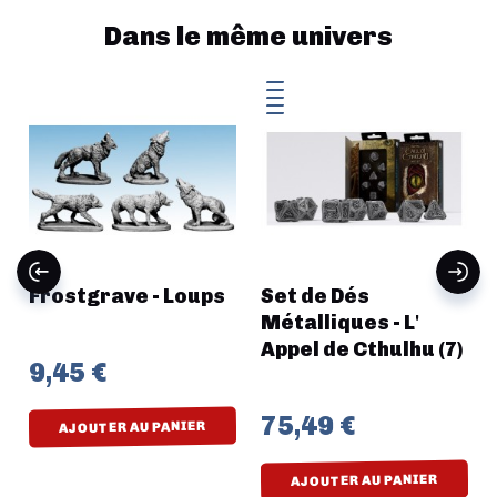
Dans le même univers
Frostgrave - Loups
Set de Dés
Métalliques - L'
Appel de Cthulhu (7)
9,45 €
75,49 €
AJOUTER AU PANIER
AJOUTER AU PANIER