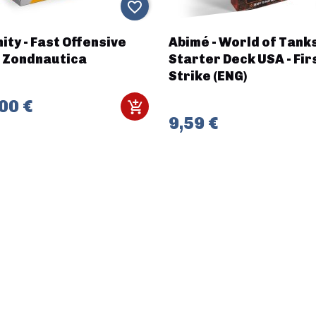
favorite_border
nity - Fast Offensive
Abimé - World of Tanks
t Zondnautica
Starter Deck USA - Fir
Strike (ENG)
00 €
9,59 €