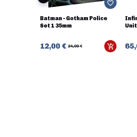
favorite_border
favorite_border
SHI :
Batman - Gotham Police
Infi
LLS
Set 1 35mm
Uni
12,00 €
65,
24,00 €