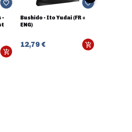
favorite_border
favorite_border
 -
Bushido - Ito Yudai (FR +
Halo Flash
st
ENG)
Hydra
12,79 €
30,00 €