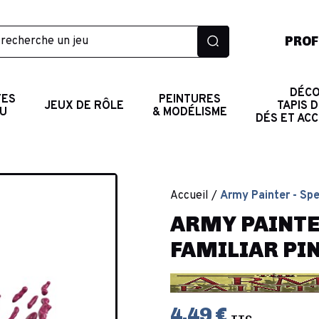
PROF
DÉCO
TES
PEINTURES
JEUX DE RÔLE
TAPIS D
AU
& MODÉLISME
DÉS ET AC
Accueil
Army Painter - Spe
ARMY PAINTER
FAMILIAR PI
4,49 €
TTC