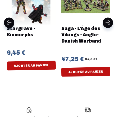
-
Stargrave -
Saga - L'Âge des
Biomorphs
Vikings - Anglo-
Danish Warband
9,45 €
47,25 €
94,50 €
AJOUTER AU PANIER
AJOUTER AU PANIER