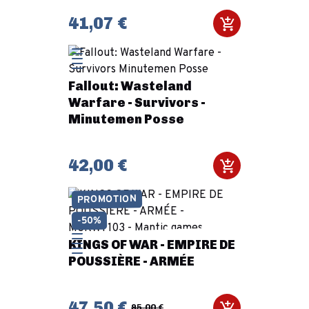
41,07 €
Fallout: Wasteland
Warfare - Survivors -
Minutemen Posse
42,00 €
PROMOTION
-50%
KINGS OF WAR - EMPIRE DE
POUSSIÈRE - ARMÉE
47,50 €
95,00 €