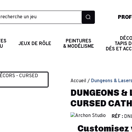
PROF
DÉCO
TES
PEINTURES
JEUX DE RÔLE
TAPIS D
AU
& MODÉLISME
DÉS ET AC
Accueil
Dungeons & Lasers
DUNGEONS & L
CURSED CAT
RÉF :
DN
Customisez v