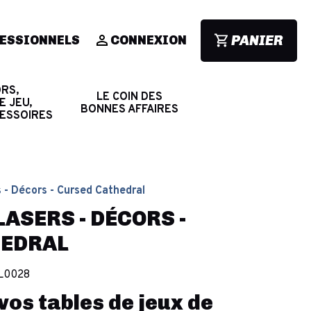
PANIER
ESSIONNELS
CONNEXION
RS,
LE COIN DES
E JEU,
BONNES AFFAIRES
CESSOIRES
 - Décors - Cursed Cathedral
ASERS - DÉCORS -
HEDRAL
L0028
os tables de jeux de