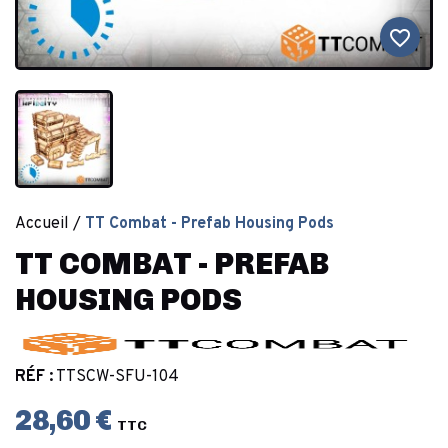
favorite_border
Accueil
TT Combat - Prefab Housing Pods
TT COMBAT - PREFAB
HOUSING PODS
RÉF :
TTSCW-SFU-104
28,60 €
TTC