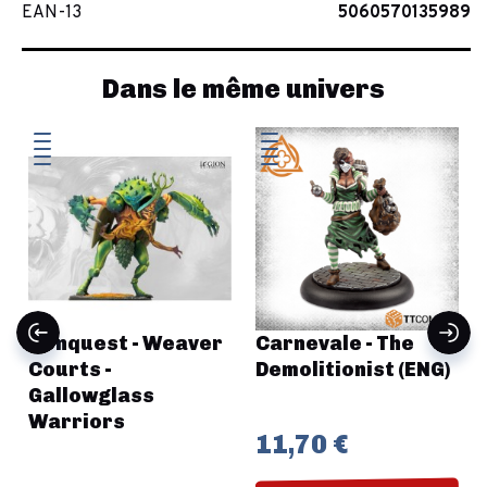
EAN-13
5060570135989
Dans le même univers
-
Conquest - Weaver
Carnevale - The
Courts -
Demolitionist (ENG)
Gallowglass
Warriors
11,70 €