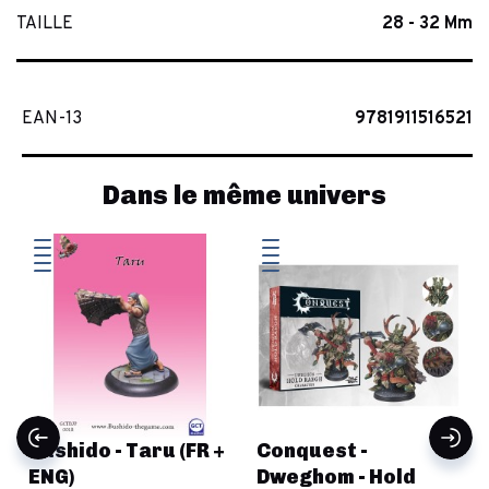
TAILLE
28 - 32 Mm
EAN-13
9781911516521
Dans le même univers
Bushido - Taru (FR +
Conquest -
ENG)
Dweghom - Hold