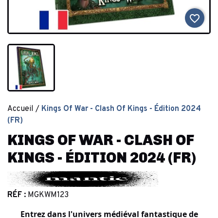
favorite_border
Accueil
Kings Of War - Clash Of Kings - Édition 2024
(FR)
KINGS OF WAR - CLASH OF
KINGS - ÉDITION 2024 (FR)
RÉF :
MGKWM123
Entrez dans l
'univers médiéval fantastique de