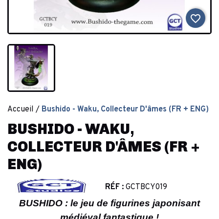
favorite_border
Accueil
Bushido - Waku, Collecteur D'âmes (FR + ENG)
BUSHIDO - WAKU,
COLLECTEUR D'ÂMES (FR +
ENG)
RÉF :
GCTBCY019
BUSHIDO : le jeu de figurines japonisant
médiéval fantastique !