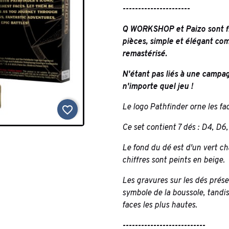
----------------------
Q WORKSHOP et Paizo sont fie
pièces, simple et élégant co
remastérisé.
N'étant pas liés à une campag
n'importe quel jeu !
Le logo Pathfinder orne les fac
favorite_border
Ce set contient 7 dés : D4, D6
Le fond du dé est d'un vert cha
chiffres sont peints en beige.
Les gravures sur les dés prése
symbole de la boussole, tandi
faces les plus hautes.
---------------------------