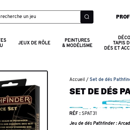
PROF
DÉCO
TES
PEINTURES
JEUX DE RÔLE
TAPIS D
AU
& MODÉLISME
DÉS ET AC
Accueil
Set de dés Pathfin
SET DE DÉS P
RÉF :
SPAT31
Jeu de dés Pathfinder : Arcad