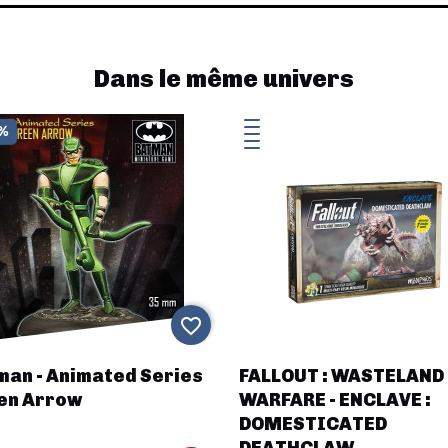
Dans le même univers
0%
favorite_border
man - Animated Series
FALLOUT : WASTELAND
en Arrow
WARFARE - ENCLAVE :
DOMESTICATED
DEATHCLAW