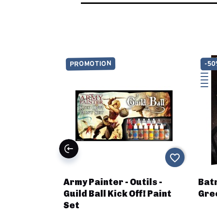
PROMOTION
-5
favorite_border
favorite_border
res -
Army Painter - Outils -
Bat
rthage
Guild Ball Kick Off! Paint
Gre
Set