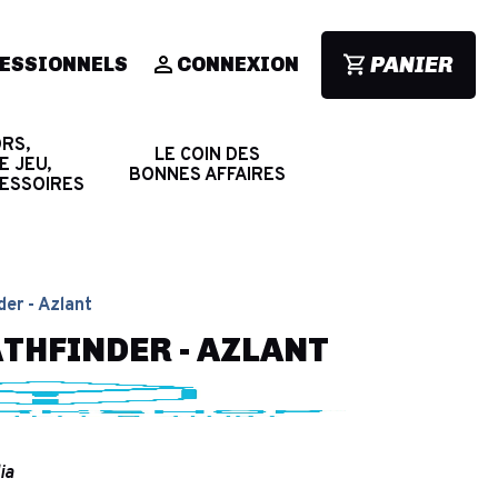
PANIER
ESSIONNELS
CONNEXION
RS,
LE COIN DES
E JEU,
BONNES AFFAIRES
CESSOIRES
der - Azlant
ATHFINDER - AZLANT
ia