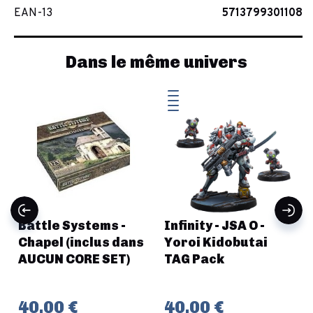
EAN-13
5713799301108
Dans le même univers
Battle Systems -
Infinity - JSA O -
Chapel (inclus dans
Yoroi Kidobutai
AUCUN CORE SET)
TAG Pack
40,00 €
40,00 €