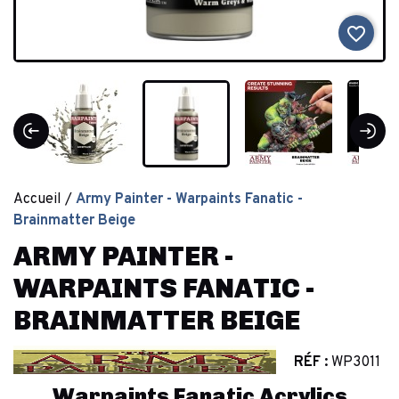
favorite_border
Accueil
Army Painter - Warpaints Fanatic -
Brainmatter Beige
ARMY PAINTER -
WARPAINTS FANATIC -
BRAINMATTER BEIGE
RÉF :
WP3011
Warpaints Fanatic Acrylics