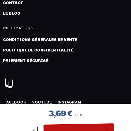
CONTACT
LE BLOG
INFORMATIONS
CONDITIONS GÉNÉRALES DE VENTE
POLITIQUE DE CONFIDENTIALITÉ
PAIEMENT SÉCURISÉ
FACEBOOK
YOUTUBE
INSTAGRAM
COPYRIGHT 2026 © LÉGION DISTRIBUTION -
MENTIONS
3,69 €
TTC
LÉGALES
- CRÉATION :
INNLOG