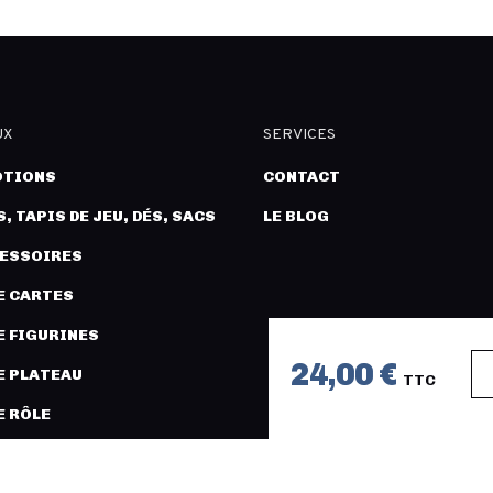
UX
SERVICES
TIONS
CONTACT
, TAPIS DE JEU, DÉS, SACS
LE BLOG
CESSOIRES
E CARTES
E FIGURINES
24,00 €
E PLATEAU
TTC
E RÔLE
URES ET MODÉLISME