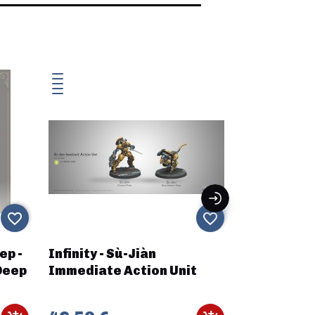
favorite_border
favorite_border
ep -
Infinity - Sù-Jiàn
CORE SPAC
Deep
Immediate Action Unit
CLASS SHU