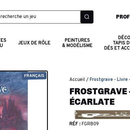
PROF
DÉCO
TES
PEINTURES
JEUX DE RÔLE
TAPIS D
AU
& MODÉLISME
DÉS ET AC
FRANÇAIS
Accueil
Frostgrave - Livre 
FROSTGRAVE - 
ÉCARLATE
RÉF :
FGRB09