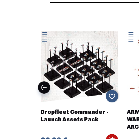
favorite_border
favorite_border
s Invasions
Dropfleet Commander -
ARM
 Warband
Launch Assets Pack
WAR
ARC