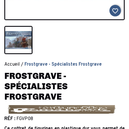
favorite_border
Accueil
Frostgrave - Spécialistes Frostgrave
FROSTGRAVE -
SPÉCIALISTES
FROSTGRAVE
RÉF :
FGVP08
Ce coffret de figurines en plastique dur vous permet de