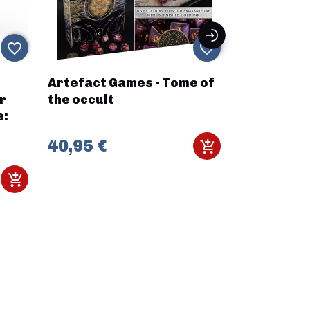
favorite_border
favorite_border
Artefact Games - Tome of
TT COMBAT
r
the occult
HALL
e:
40,95 €
18,20 €