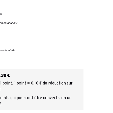
ts
ion en douceur
ue bouteille
30 €
 point, 1 point = 0,10 € de réduction sur
)
points qui pourront être convertis en un
€.