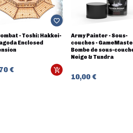
favorite_border
ombat - Toshi: Hakkei-
Army Painter - Sous-
Pagoda Enclosed
couches - GameMaste
ension
Bombe de sous-couch
Neige & Tundra
70 €
10,00 €