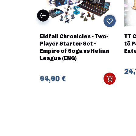
favorite_border
favorite_border
-
Eldfall Chronicles - Two-
TT C
 EXILE
Player Starter Set -
tō 
Empire of Soga vs Helian
Ext
League (ENG)
24,
94,90 €