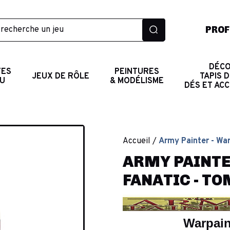
PROF
DÉCO
TES
PEINTURES
JEUX DE RÔLE
TAPIS D
AU
& MODÉLISME
DÉS ET AC
Accueil
Army Painter - War
ARMY PAINTE
FANATIC - TO
Warpain