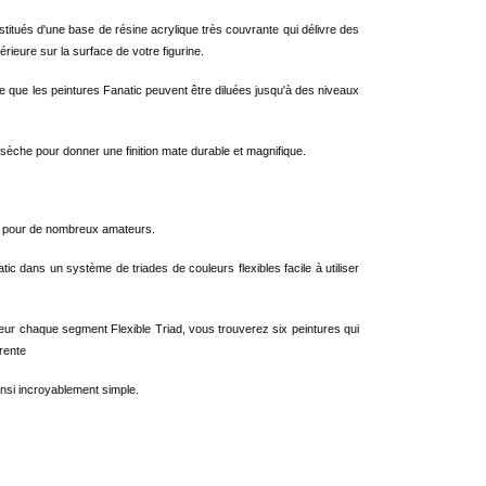
stitués d'une base de résine acrylique très couvrante qui délivre des
rieure sur la surface de votre figurine.
ifie que les peintures Fanatic peuvent être diluées jusqu'à des niveaux
 sèche pour donner une finition mate durable et magnifique.
at pour de nombreux amateurs.
c dans un système de triades de couleurs flexibles facile à utiliser
érieur chaque segment Flexible Triad, vous trouverez six peintures qui
rente
insi incroyablement simple.