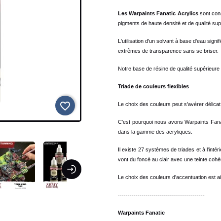
Les Warpaints Fanatic Acrylics
sont con
pigments de haute densité et de qualité supé
L'utilisation d'un solvant à base d'eau sign
extrêmes de transparence sans se briser.
Notre base de résine de qualité supérieure
Triade de couleurs flexibles
favorite_border
Le choix des couleurs peut s'avérer délic
C'est pourquoi nous avons Warpaints Fanati
dans la gamme des acryliques.
Il existe 27 systèmes de triades et à l'int
vont du foncé au clair avec une teinte cohé
Le choix des couleurs d'accentuation est a
--------------------------------------------
Warpaints Fanatic