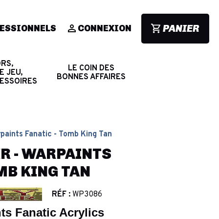
PANIER
ESSIONNELS
CONNEXION
RS,
LE COIN DES
E JEU,
BONNES AFFAIRES
CESSOIRES
paints Fanatic - Tomb King Tan
R - WARPAINTS
MB KING TAN
RÉF :
WP3086
ts Fanatic Acrylics