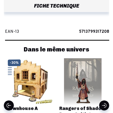
FICHE TECHNIQUE
EAN-13
5713799317208
Dans le même univers
-30%
Townhouse A
Rangers of Shadow