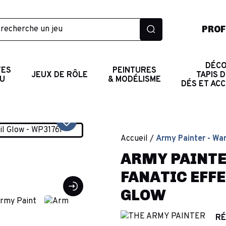
PROF
DÉCO
TES
PEINTURES
JEUX DE RÔLE
TAPIS D
AU
& MODÉLISME
DÉS ET AC
favorite_border
Accueil
Army Painter - War
ARMY PAINTE
FANATIC EFFE
GLOW
RÉ