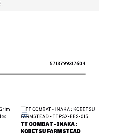
€.
5713799317604
TT COMBAT - INAKA :
KOBETSU FARMSTEAD
Bushido - 