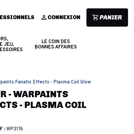
PANIER
ESSIONNELS
CONNEXION
RS,
LE COIN DES
E JEU,
BONNES AFFAIRES
CESSOIRES
paints Fanatic Effects - Plasma Coil Glow
R - WARPAINTS
CTS - PLASMA COIL
F :
WP3176