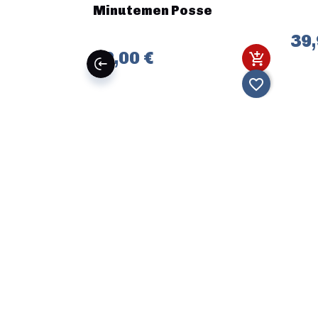
Minutemen Posse
39,
42,00 €
favorite_border
favorite_border