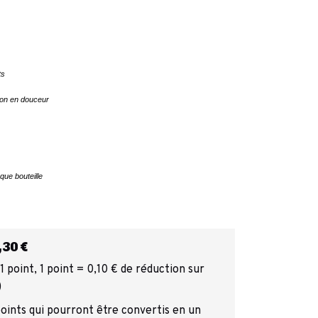
ts
ion en douceur
ue bouteille
30 €
 point, 1 point = 0,10 € de réduction sur
)
points qui pourront être convertis en un