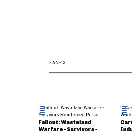
EAN-13
dred
Fallout: Wasteland
Carn
sehold
Warfare - Survivors -
Indu