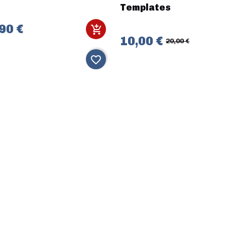
Templates
90 €
10,00 €
20,00 €
favorite_border