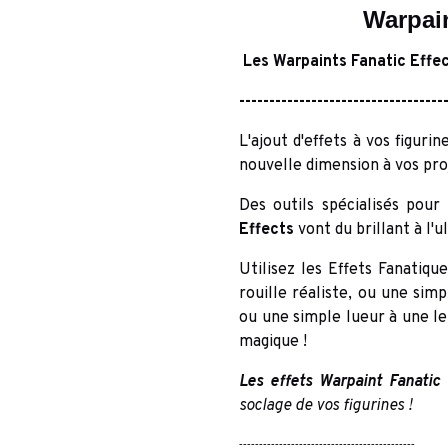
Warpain
Les Warpaints Fanatic
Effe
----------------------------------
L'ajout d'effets à vos figur
nouvelle dimension à vos proj
Des outils spécialisés pou
Effects
vont du brillant à l'u
Utilisez les Effets Fanatiqu
rouille réaliste, ou une sim
ou une simple lueur à une le
magique !
Les effets Warpaint Fanatic
s
soclage de vos figurines !
--------------------------------------------