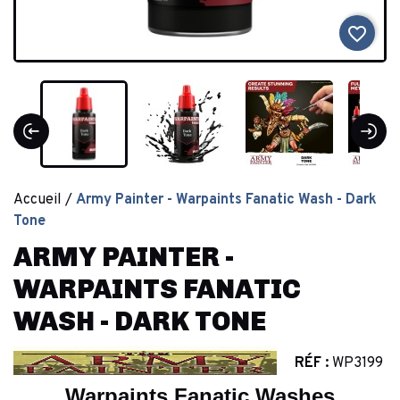
favorite_border
Accueil
Army Painter - Warpaints Fanatic Wash - Dark
Tone
ARMY PAINTER -
WARPAINTS FANATIC
WASH - DARK TONE
RÉF :
WP3199
Warpaints Fanatic Washes