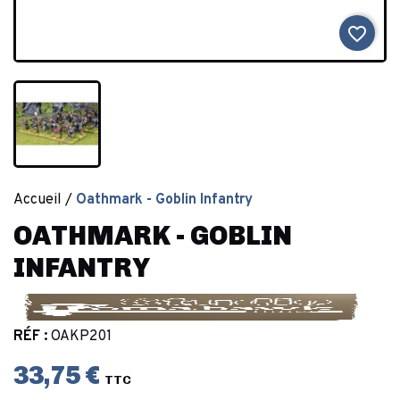
favorite_border
Accueil
Oathmark - Goblin Infantry
OATHMARK - GOBLIN
INFANTRY
RÉF :
OAKP201
33,75 €
TTC