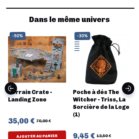
Dans le même univers
-50%
-30%
Terrain Crate -
Poche à dés The
Landing Zone
Witcher - Triss, La
Sorcière de la Loge
(1)
35,00 €
70,00 €
9,45 €
13,50 €
AJOUTER AU PANIER