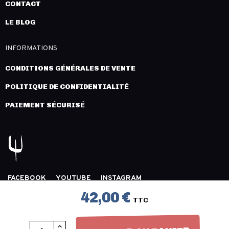
CONTACT
LE BLOG
INFORMATIONS
CONDITIONS GÉNÉRALES DE VENTE
POLITIQUE DE CONFIDENTIALITÉ
PAIEMENT SÉCURISÉ
FACEBOOK
YOUTUBE
INSTAGRAM
COPYRIGHT 2026 © LÉGION DISTRIBUTION -
MENTIONS
42,00 €
TTC
LÉGALES
- CRÉATION :
INNLOG