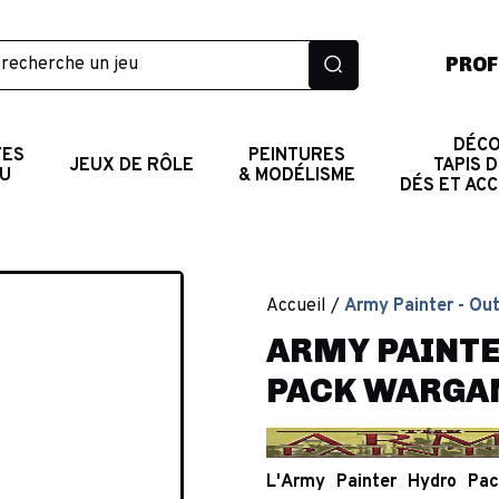
PROF
DÉCO
TES
PEINTURES
JEUX DE RÔLE
TAPIS D
AU
& MODÉLISME
DÉS ET AC
Accueil
Army Painter - Out
ARMY PAINTER
PACK WARGA
L'Army Painter Hydro Pac