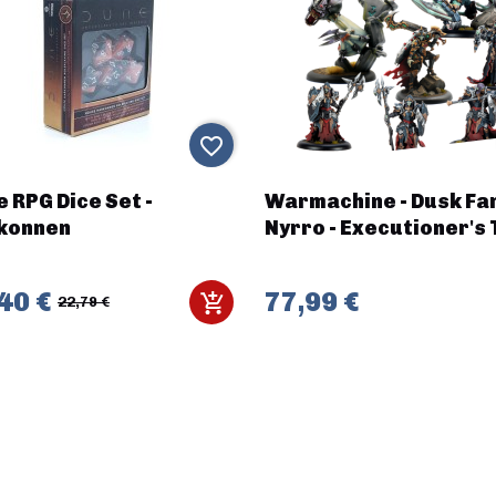
favorite_border
 RPG Dice Set -
Warmachine - Dusk Fa
konnen
Nyrro - Executioner's 
40 €
77,99 €
22,79 €