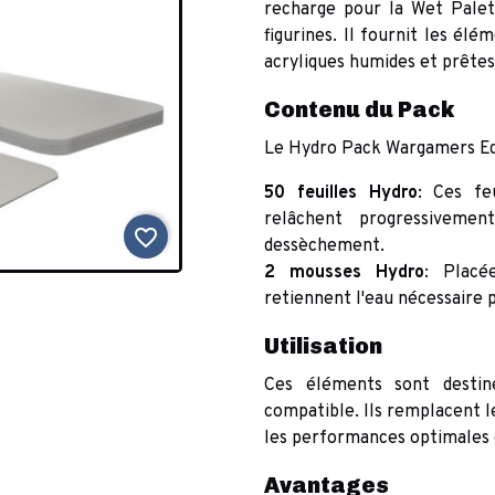
recharge pour la Wet Palet
figurines. Il fournit les él
acryliques humides et prêtes 
Contenu du Pack
Le Hydro Pack Wargamers Ed
50 feuilles Hydro
: Ces fe
relâchent progressiveme
favorite_border
dessèchement.
2 mousses Hydro
: Placé
retiennent l'eau nécessaire 
Utilisation
Ces éléments sont destin
compatible. Ils remplacent l
les performances optimales 
Avantages