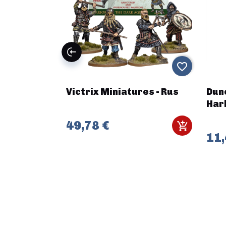
favorite_border
favorite_border
,
Victrix Miniatures - Rus
Dune
tion Team
Har
49,78 €
11,