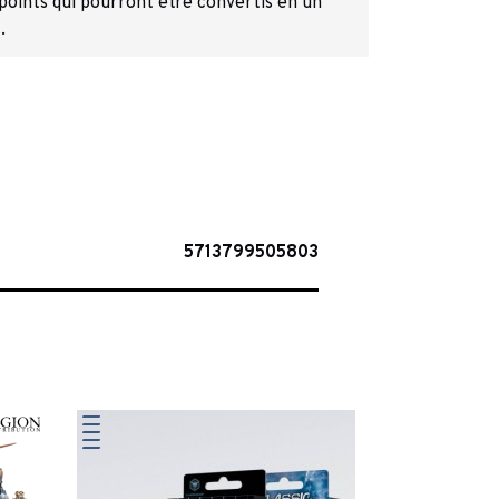
 points qui pourront être convertis en un
.
5713799505803
-50%