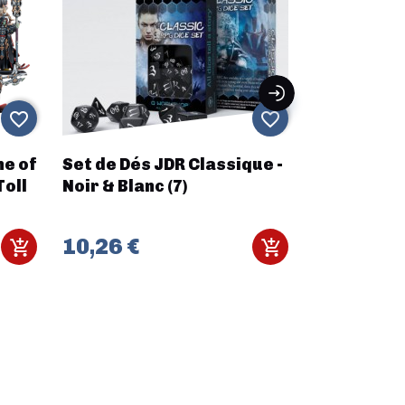
favorite_border
favorite_border
ne of
Set de Dés JDR Classique -
KINGS OF 
Toll
Noir & Blanc (7)
- PALADIN
10,26 €
20,00 €
4