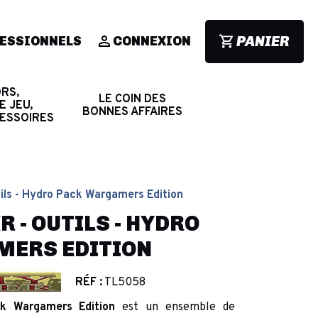
PANIER
ESSIONNELS
CONNEXION
RS,
LE COIN DES
E JEU,
BONNES AFFAIRES
CESSOIRES
ils - Hydro Pack Wargamers Edition
 - OUTILS - HYDRO
MERS EDITION
RÉF :
TL5058
k Wargamers Edition
est un ensemble de