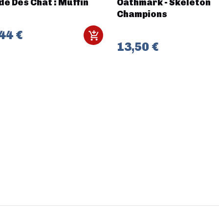
de Dés Chat : Muffin
Oathmark - Skeleton
Champions
44 €
13,50 €