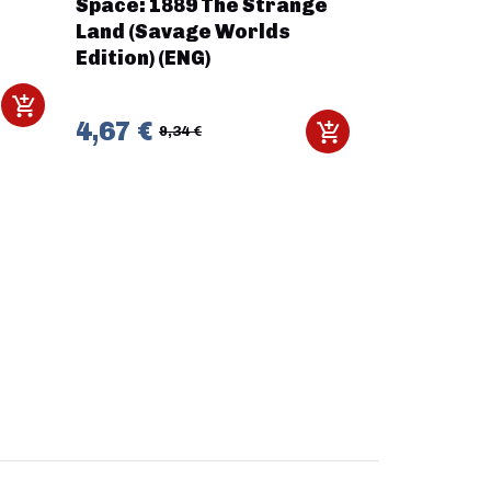
Space: 1889 The Strange
Saga - Dés
Land (Savage Worlds
(Grecs)
Edition) (ENG)
18,20 €
4,67 €
9,34 €