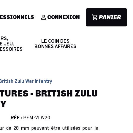
PANIER
ESSIONNELS
CONNEXION
RS,
LE COIN DES
E JEU,
BONNES AFFAIRES
CESSOIRES
British Zulu War Infantry
URES - BRITISH ZULU
RY
RÉF :
PEM-VLW20
dur de 28 mm peuvent être utilisées pour la