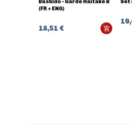
finder -
Bushido - Garde Haitake B
Set 
(FR + ENG)
19,
18,51 €