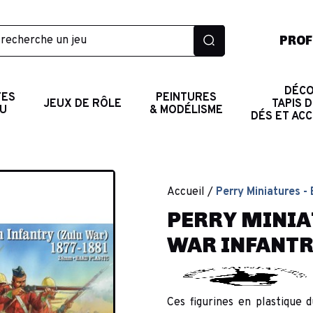
PROF
DÉCO
TES
PEINTURES
JEUX DE RÔLE
TAPIS D
AU
& MODÉLISME
DÉS ET AC
Accueil
Perry Miniatures - 
PERRY MINIAT
WAR INFANT
Ces figurines en plastique 