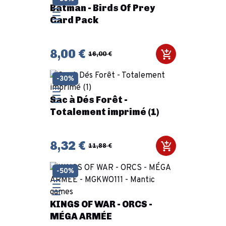
Batman - Birds Of Prey
Card Pack
8,00 €
16,00 €
-30%
Sac à Dés Forêt -
Totalement imprimé (1)
8,32 €
11,88 €
-50%
KINGS OF WAR - ORCS -
MÉGA ARMÉE