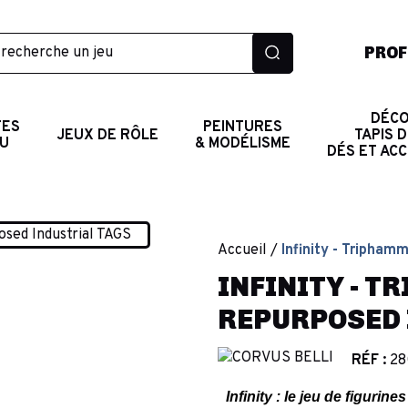
PROF
DÉCO
TES
PEINTURES
JEUX DE RÔLE
TAPIS D
AU
& MODÉLISME
DÉS ET AC
Accueil
Infinity - Tripham
INFINITY - 
REPURPOSED 
RÉF :
28
Infinity : le jeu de figur