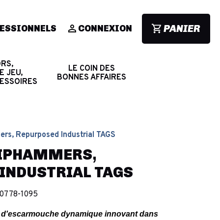
PANIER
ESSIONNELS
CONNEXION
RS,
LE COIN DES
E JEU,
BONNES AFFAIRES
CESSOIRES
mers, Repurposed Industrial TAGS
TRIPHAMMERS,
INDUSTRIAL TAGS
0778-1095
ines d'escarmouche dynamique innovant dans