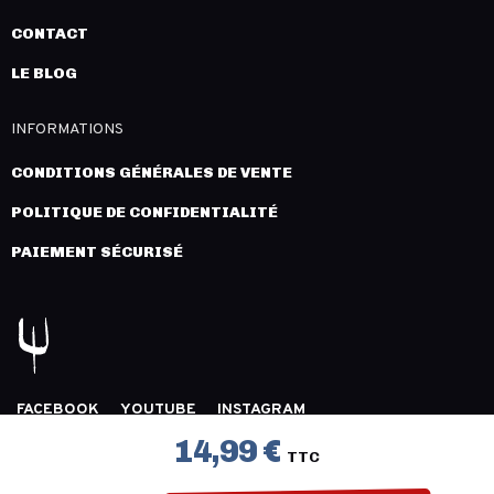
CONTACT
LE BLOG
INFORMATIONS
CONDITIONS GÉNÉRALES DE VENTE
POLITIQUE DE CONFIDENTIALITÉ
PAIEMENT SÉCURISÉ
FACEBOOK
YOUTUBE
INSTAGRAM
COPYRIGHT 2026 © LÉGION DISTRIBUTION -
MENTIONS
14,99 €
TTC
LÉGALES
- CRÉATION :
INNLOG