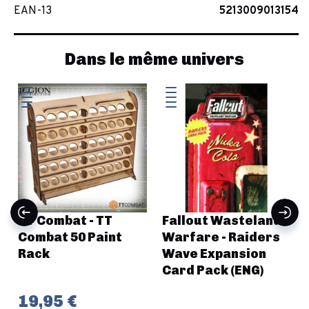
EAN-13
5213009013154
Dans le même univers
TT Combat - TT
Fallout Wasteland
Combat 50 Paint
Warfare - Raiders
Rack
Wave Expansion
Card Pack (ENG)
19,95 €