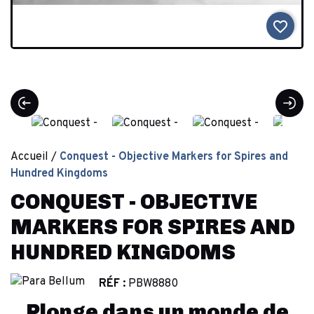
favorite_border
Accueil
Conquest - Objective Markers for Spires and
Hundred Kingdoms
CONQUEST - OBJECTIVE
MARKERS FOR SPIRES AND
HUNDRED KINGDOMS
RÉF :
PBW8880
Plonge dans un monde de