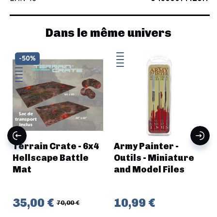
Dans le même univers
-50%
Terrain Crate - 6x4
Army Painter -
Hellscape Battle
Outils - Miniature
Mat
and Model Files
35,00 €
10,99 €
70,00 €