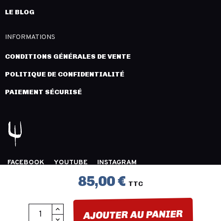
LE BLOG
INFORMATIONS
CONDITIONS GÉNÉRALES DE VENTE
POLITIQUE DE CONFIDENTIALITÉ
PAIEMENT SÉCURISÉ
FACEBOOK
YOUTUBE
INSTAGRAM
COPYRIGHT 2026 © LÉGION DISTRIBUTION -
MENTIONS
85,00 €
TTC
LÉGALES
- CRÉATION :
INNLOG
AJOUTER AU PANIER