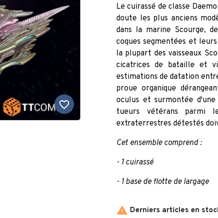
Le cuirassé de classe Daemo
doute les plus anciens modè
dans la marine Scourge, de
coques segmentées et leurs 
la plupart des vaisseaux Sc
cicatrices de bataille et 
estimations de datation ent
proue organique dérangean
oculus et surmontée d'une 
favorite_border
tueurs vétérans parmi l
extraterrestres détestés doi
Cet ensemble comprend :
- 1 cuirassé
- 1 base de flotte de largage

Derniers articles en stoc