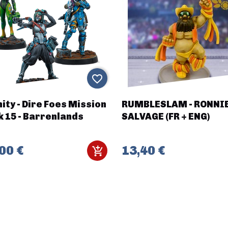
favorite_border
nity - Dire Foes Mission
RUMBLESLAM - RONNI
 15 - Barrenlands
SALVAGE (FR + ENG)
00 €
13,40 €