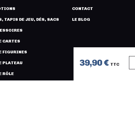
TIONS
CONTACT
, TAPIS DE JEU, DÉS, SACS
LE BLOG
CESSOIRES
E CARTES
E FIGURINES
39,90 €
E PLATEAU
TTC
E RÔLE
URES ET MODÉLISME
COPYRIGHT 2026 © LÉGION DISTRI