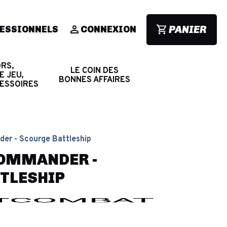
PANIER
ESSIONNELS
CONNEXION
RS,
LE COIN DES
E JEU,
BONNES AFFAIRES
CESSOIRES
er - Scourge Battleship
COMMANDER -
TLESHIP