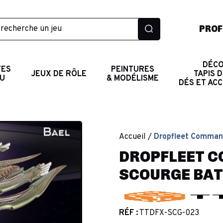
PROF
DÉCO
TES
PEINTURES
JEUX DE RÔLE
TAPIS D
AU
& MODÉLISME
DÉS ET AC
Accueil
Dropfleet Command
DROPFLEET 
SCOURGE BAT
RÉF :
TTDFX-SCG-023