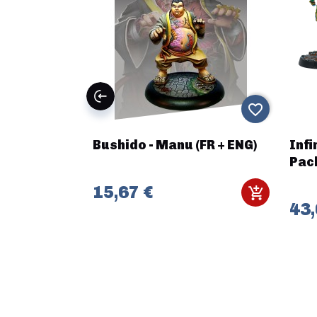
favorite_border
favorite_border
- Arrival
Bushido - Manu (FR + ENG)
Infi
Pack
15,67 €
43,