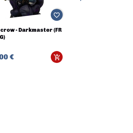
favorite_border
crow - Darkmaster (FR
G)
00 €