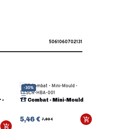
5061060702131
-30%
 -
TT Combat - Mini-Mould
5,46 €
7,80 €