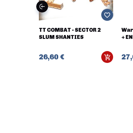
favorite_border
favorite_border
 Military
TT COMBAT - SECTOR 2
War
SLUM SHANTIES
+ EN
26,60 €
27,