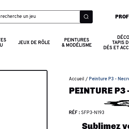
PROF
DÉCO
TES
PEINTURES
JEUX DE RÔLE
TAPIS D
AU
& MODÉLISME
DÉS ET AC
Accueil
Peinture P3 - Necr
PEINTURE P3 
RÉF :
SFP3-N193
Sublimez v