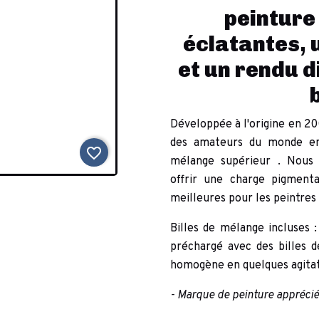
peinture
éclatantes, 
et un rendu d
Développée à l'origine en 2
des amateurs
du monde en
favorite_border
mélange supérieur
. Nous 
offrir
une charge pigmenta
meilleures pour
les peintres
Billes de mélange incluses
:
préchargé avec des billes d
homogène en quelques agitat
- Marque de peinture appréciée