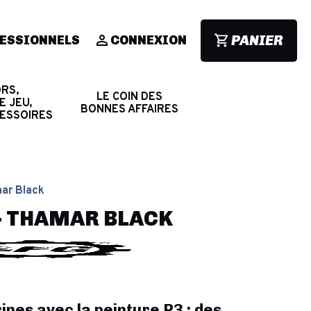
PANIER
ESSIONNELS
CONNEXION
RS,
LE COIN DES
E JEU,
BONNES AFFAIRES
CESSOIRES
mar Black
 - THAMAR BLACK
rines
avec la peinture P3 : des