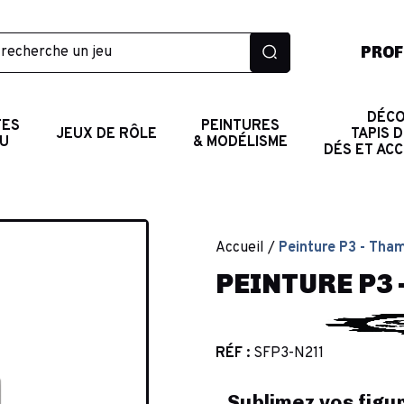
PROF
DÉCO
TES
PEINTURES
JEUX DE RÔLE
TAPIS D
AU
& MODÉLISME
DÉS ET AC
Accueil
Peinture P3 - Tha
PEINTURE P3
RÉF :
SFP3-N211
Sublimez vos figu