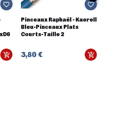
favorite_border
favorite_border
e
Pinceaux Raphaël - Kaerell
Achtung! 
Bleu-Pinceaux Plats
Skirmish: 
0xD6
Courts-Taille 2
Commandos
3,80 €
35,26 €