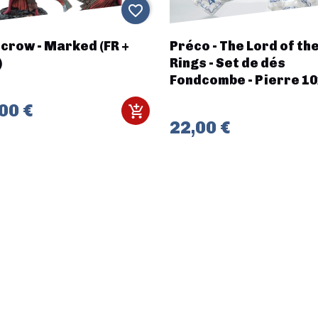
favorite_border
crow - Marked (FR +
Préco - The Lord of th
)
Rings - Set de dés
Fondcombe - Pierre 1
00 €
22,00 €