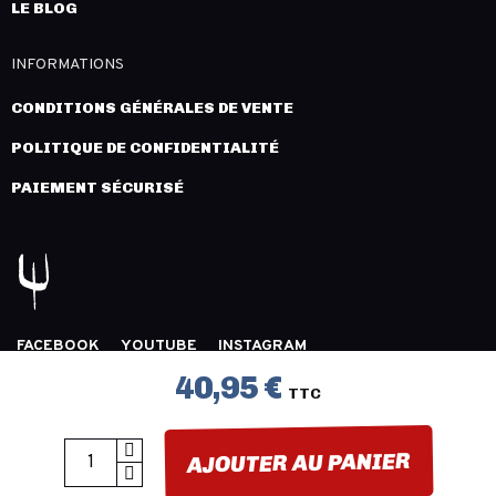
LE BLOG
INFORMATIONS
CONDITIONS GÉNÉRALES DE VENTE
POLITIQUE DE CONFIDENTIALITÉ
PAIEMENT SÉCURISÉ
FACEBOOK
YOUTUBE
INSTAGRAM
COPYRIGHT 2026 © LÉGION DISTRIBUTION -
MENTIONS
40,95 €
TTC
LÉGALES
- CRÉATION :
INNLOG
AJOUTER AU PANIER