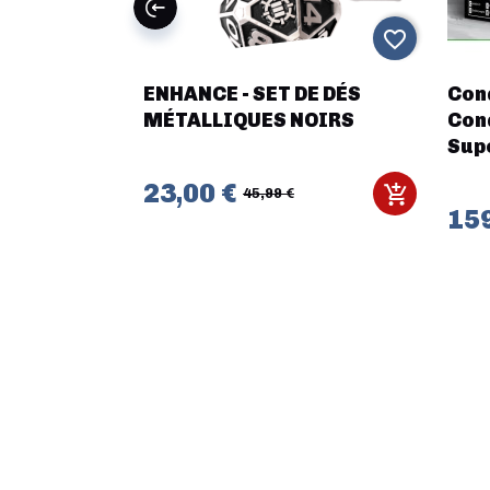
favorite_border
favorite_border
ENHANCE - SET DE DÉS
Con
ctor
MÉTALLIQUES NOIRS
Con
Sup
23,00 €
45,99 €
159