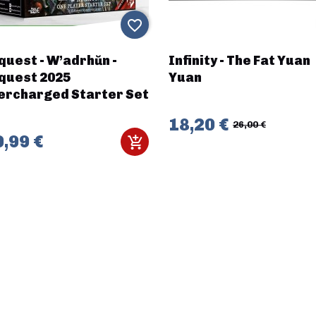
favorite_border
quest - W’adrhŭn -
Infinity - The Fat Yuan
quest 2025
Yuan
ercharged Starter Set
18,20 €
26,00 €
,99 €