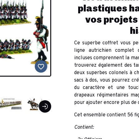
plastiques h
vos projets
h
Ce superbe coffret vous pe
ligne autrichien complet 
incluses comprennent la marc
trouverez également des tam
favorite_border
deux superbes colonels à c
sacs à dos, vous pourrez cr
du caractère et une touc
drapeaux régimentaires mag
pour ajouter encore plus de 
Cet ensemble contient 56 fig
Contient: