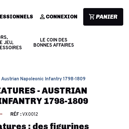
PANIER
ESSIONNELS
CONNEXION
RS,
LE COIN DES
E JEU,
BONNES AFFAIRES
CESSOIRES
 - Austrian Napoleonic Infantry 1798-1809
IATURES - AUSTRIAN
INFANTRY 1798-1809
RÉF :
VX0012
atures : des figurines