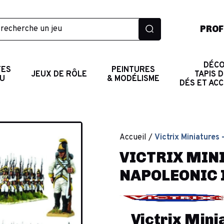
PROF
DÉCO
TES
PEINTURES
JEUX DE RÔLE
TAPIS D
AU
& MODÉLISME
DÉS ET AC
Accueil
Victrix Miniatures
VICTRIX MIN
NAPOLEONIC 
Victrix Mini