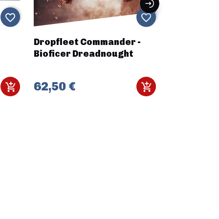
favorite_border
favorite_border
Dropfleet Commander -
Stargrave 
Bioficer Dreadnought
9,45 €
62,50 €