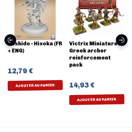
Bushido - Hisoka (FR
Victrix Miniatures -
+ ENG)
Greek archer
reinforcement
pack
12,79 €
14,93 €
AJOUTER AU PANIER
AJOUTER AU PANIER