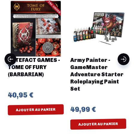
ARTEFACT GAMES -
Army Painter -
TOME OF FURY
GameMaster
(BARBARIAN)
Adventure Starter
Roleplaying Paint
Set
40,95 €
49,99 €
AJOUTER AU PANIER
AJOUTER AU PANIER