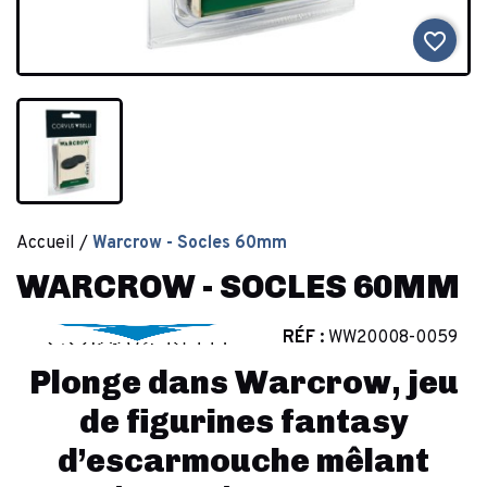
favorite_border
Accueil
Warcrow - Socles 60mm
WARCROW - SOCLES 60MM
RÉF :
WW20008-0059
Plonge dans Warcrow, jeu
de figurines fantasy
d’escarmouche mêlant