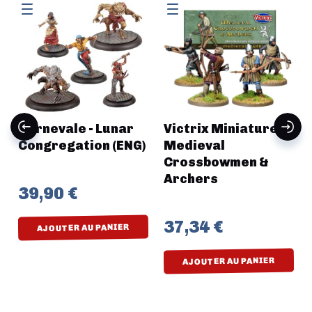
Carnevale - Lunar
Victrix Miniatures -
Congregation (ENG)
Medieval
Crossbowmen &
Archers
39,90 €
37,34 €
AJOUTER AU PANIER
AJOUTER AU PANIER