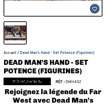
favorite_border
Accueil
Dead Man’s Hand - Set Potence (Figurines)
DEAD MAN’S HAND - SET
POTENCE (FIGURINES)
RÉF :
DMH402
Rejoignez la légende du Far
West avec Dead Man’s