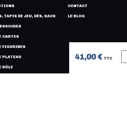
TIONS
CONTACT
, TAPIS DE JEU, DÉS, SACS
LE BLOG
CESSOIRES
E CARTES
E FIGURINES
41,00 €
E PLATEAU
TTC
E RÔLE
URES ET MODÉLISME
COPYRIGHT 2026 © LÉGION DISTRI