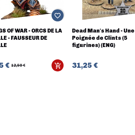
favorite_border
GS OF WAR - ORCS DE LA
Dead Man's Hand - Une
LLE - FAUSSEUR DE
Poignée de Clints (5
LLE
figurines) (ENG)
5 €
31,25 €
12,50 €