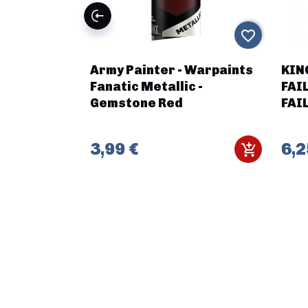
favorite_border
favorite_border
ruto (FR +
Army Painter - Warpaints
KIN
Fanatic Metallic -
FAI
Gemstone Red
FAI
3,99 €
6,2