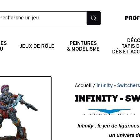
PROF
DÉCO
TES
PEINTURES
JEUX DE RÔLE
TAPIS D
AU
& MODÉLISME
DÉS ET AC
Accueil
Infinity - Switcher
INFINITY - 
Infinity : le jeu de figur
un univers d