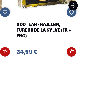
favorite_border
favorite_border
GODTEAR - KAILINN,
RUMBLESL
FUREUR DE LA SYLVE (FR +
(ENG)
ENG)
18,70 €
34,99 €