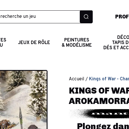
PROF
DÉCO
TES
PEINTURES
JEUX DE RÔLE
TAPIS D
AU
& MODÉLISME
DÉS ET AC
Accueil
Kings of War - Ch
KINGS OF WA
AROKAMORRA 
Plongez dan