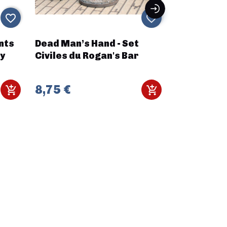
favorite_border
favorite_border
nts
Dead Man’s Hand - Set
Modular P
ey
Civiles du Rogan's Bar
Teodor
8,75 €
27,30 €
3