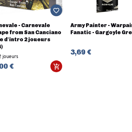
favorite_border
nevale - Carnevale
Army Painter - Warpai
ape from San Canciano
Fanatic - Gargoyle Gr
e d'intro 2 joueurs
)
3,69 €
2 joueurs
00 €