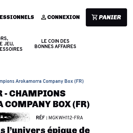
PANIER
ESSIONNELS
CONNEXION
RS,
LE COIN DES
E JEU,
BONNES AFFAIRES
CESSOIRES
ampions Arokamorra Company Box (FR)
R - CHAMPIONS
COMPANY BOX (FR)
RÉF :
MGKWH112-FRA
s l’univers épique de