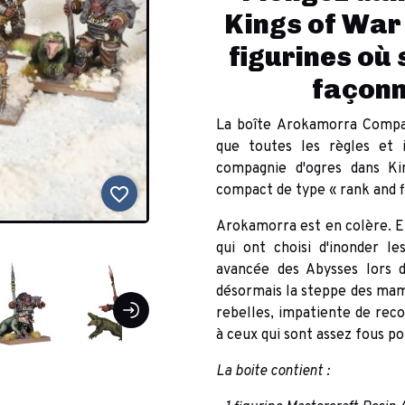
Kings of War 
figurines où
façonne
La boîte Arokamorra Company
que toutes les règles et i
compagnie d'ogres dans Ki
compact de type « rank and f
favorite_border
Arokamorra est en colère. El
qui ont choisi d'inonder le
avancée des Abysses lors d
désormais la steppe des mam
rebelles, impatiente de reco
à ceux qui sont assez fous po
La boite contient :