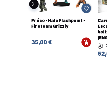
favorite_border
favorite_border
Champions -
Préco - Halo Flashpoint -
Car
s & Tokens
Fireteam Grizzly
Esc
boit
(ENG
35,00 €
52,