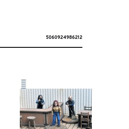
5060924986212
-30%