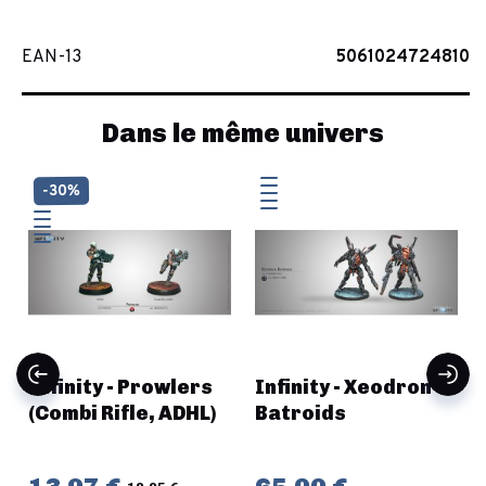
EAN-13
5061024724810
Dans le même univers
-30%
Infinity - Prowlers
Infinity - Xeodron
(Combi Rifle, ADHL)
Batroids