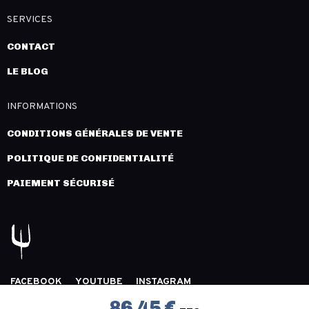
SERVICES
CONTACT
LE BLOG
INFORMATIONS
CONDITIONS GÉNÉRALES DE VENTE
POLITIQUE DE CONFIDENTIALITÉ
PAIEMENT SÉCURISÉ
FACEBOOK
YOUTUBE
INSTAGRAM
COPYRIGHT 2026 © LÉGION DISTRIBUTION -
MENTIONS
86,45 €